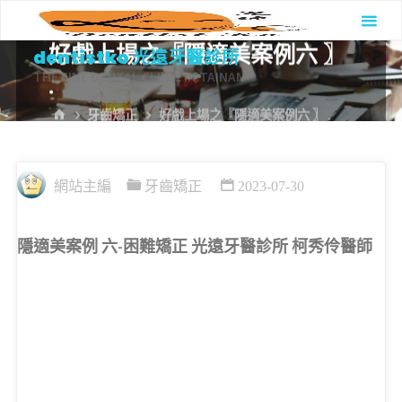
Skip
to
好戲上場之『隱適美案例六 〗
dentistko 光遠牙醫診所
content
THE FINE DENTAL CLINIC IN TAINAN
.
HOME
牙齒矯正
好戲上場之『隱適美案例六 〗 .
網站主編
牙齒矯正
2023-07-30
隱適美案例 六-困難矯正 光遠牙醫診所 柯秀伶醫師