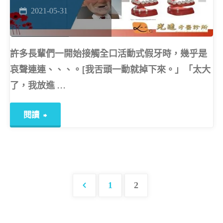
口
2021-05-31
掃
機〗"
許多長輩們一開始接觸全口活動式假牙時，幾乎是
哀聲連連、、、。[我舌頭一動就掉下來。」「太大
了，我放進 …
"〖
閱讀
牙
牙
1
2
學
文
院-