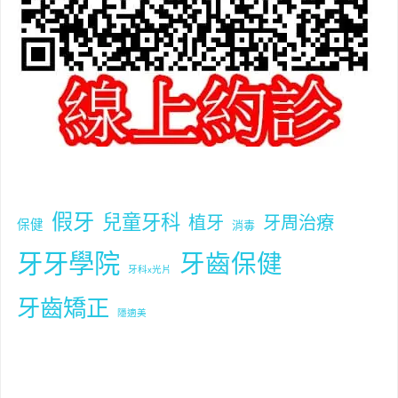
固
定/
活
動
假
假牙
兒童牙科
植牙
牙周治療
保健
消毒
牙
牙牙學院
牙齒保健
牙科x光片
〗"
牙齒矯正
隱適美