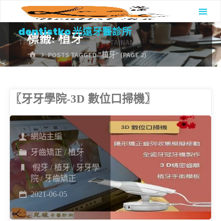
Skip
to
dentistko 光遠牙醫診所
標籤:
植牙
content
THE FINE DENTAL CLINIC IN TAINAN
HOME
POSTS TAGGED "植牙"
(PAGE 2)
〖牙牙學院-3D 數位口掃機〗
網站主編
牙齒矯正
/
植牙
假牙
/
植牙
/
牙牙學
院
/
牙齒矯正
2021-06-05