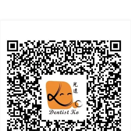
章
植
體
分
支
頁
撐
全
口
覆
蓋
式