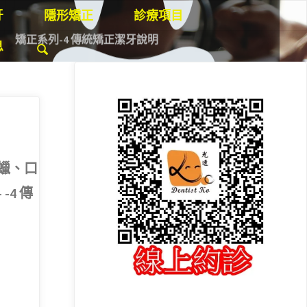
牙
隱形矯正
診療項目
矯正系列-4 傳統矯正潔牙說明
息
蠟、口
-4 傳