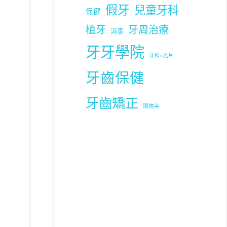
假牙
兒童牙科
保健
植牙
牙周治療
消毒
牙牙學院
牙科x光片
牙齒保健
牙齒矯正
隱適美