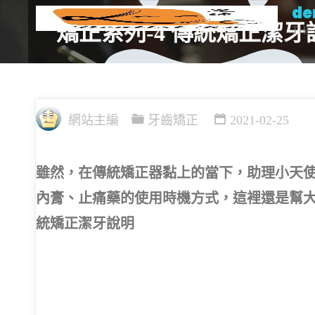
de
Skip
矯正系列-4 傳統矯正潔牙
THE 
to
content
網站主編
牙齒矯正
2021-02-25
雖然，在傳統矯正器黏上的當下，助理小天
內膏、止痛藥的使用時機方式，這裡還是幫
統矯正潔牙說明