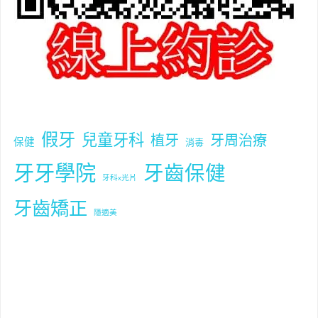
假牙
兒童牙科
植牙
牙周治療
保健
消毒
牙牙學院
牙齒保健
牙科x光片
牙齒矯正
隱適美