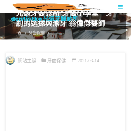
Skip
光遠牙醫診所-牙醫小學堂—牙
to
dentistko 光遠牙醫診所
content
刷的選擇與潔牙 翁偉傑醫師
THE FINE DENTAL CLINIC IN TAINAN
HOME
牙齒保健
網站主編
牙齒保健
2021-03-14