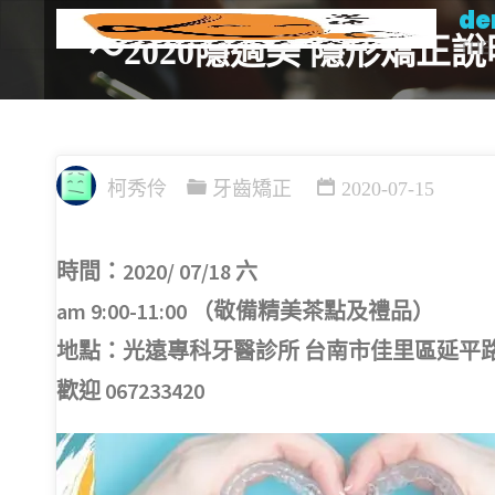
de
Skip
～2020隱適美 隱形矯正
THE 
to
content
柯秀伶
牙齒矯正
2020-07-15
時間：2020/ 07/18 六
am 9:00-11:00 （敬備精美茶點及禮品）
地點：光遠專科牙醫診所 台南市佳里區延平路
歡迎 067233420