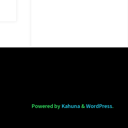
Powered by
Kahuna
&
WordPress
.