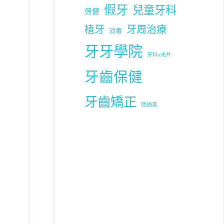
假牙
兒童牙科
保健
植牙
牙周治療
消毒
牙牙學院
牙科x光片
牙齒保健
牙齒矯正
隱適美