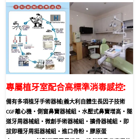
專屬植牙室配合高標準消毒感控:
備有多項植牙手術器械(義大利自體生長因子技術
CGF離心機‧側窗鼻竇器械組‧水壓式鼻竇增高‧隧
道牙周器械組‧微創手術器械組‧擴骨器械組‧即
拔即種牙周挺器械組‧進口骨粉‧膠原蛋