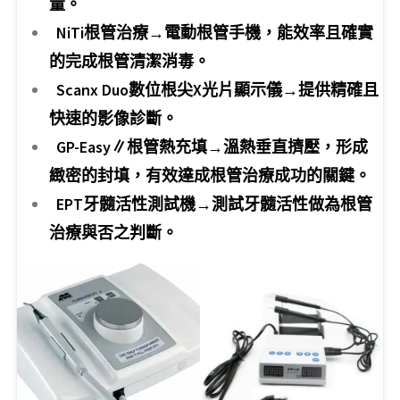
量。
NiTi根管治療→電動根管手機，能效率且確實
的完成根管清潔消毒。
Scanx Duo數位根尖X光片顯示儀→提供精確且
快速的影像診斷。
GP-Easy∥根管熱充填→溫熱垂直擠壓，形成
緻密的封填，有效達成根管治療成功的關鍵。
EPT牙髓活性測試機→測試牙髓活性做為根管
治療與否之判斷。