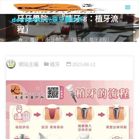
Skip
to
牙牙學院 —『植牙-8：植牙流
dentistko 光遠牙醫診所
content
THE FINE DENTAL CLINIC IN TAINAN
程〗
HOME
植牙
牙牙學院 —『植牙-8：植牙流程〗
網站主編
植牙
2023-08-12