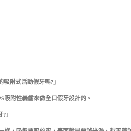
S的吸附式活動假牙嗎?」
PS吸附性義齒來做全口假牙設計的。
牙?」
盤一樣，吸盤要吸的牢，表面就是要越光滑、越平整