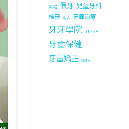
假牙
兒童牙科
保健
植牙
牙周治療
消毒
牙牙學院
牙科x光片
牙齒保健
牙齒矯正
隱適美