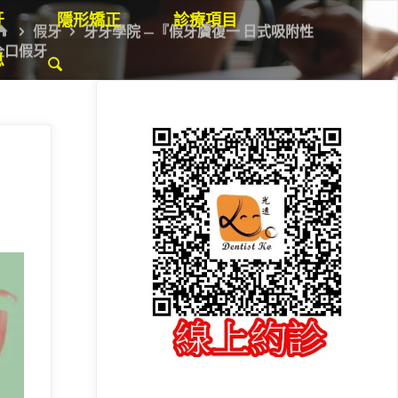
牙
隱形矯正
診療項目
HOME
假牙
牙牙學院 —『假牙贗復一 日式吸附性
全口假牙
息