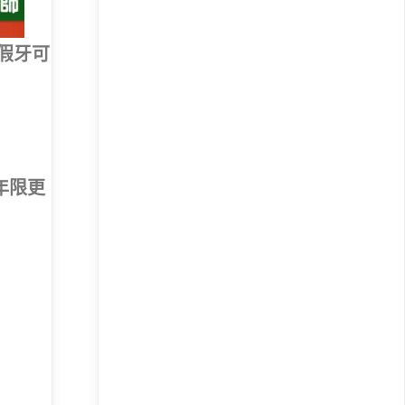
假牙可
年限更