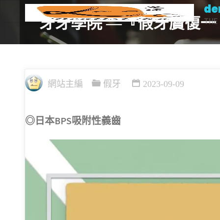
de
Skip
牙牙學院 —『假牙贗復一
THE 
to
content
網站主編
假牙
2023-09-09
◎日本BPS吸附性義齒