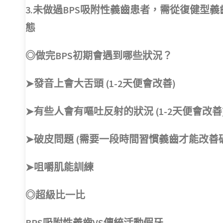
3.未做過BPS吸附性義齒患者，需從復健
態
◎做完BPS初期會遇到哪些狀況？
➤發音上會大舌頭 (1-2天便會改善)
➤有些人會有嘔吐反射的狀況 (1-2天便會改善
➤破皮問題 (需要一段時間習慣義齒才能改善
➤咀嚼肌能訓練
◎超級比一比
BPS吸附性義齒VS傳統活動假牙