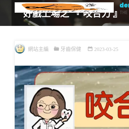
de
Skip
好戲上場之 『 咬合力 』
THE 
to
content
網站主編
牙齒保健
2023-03-25