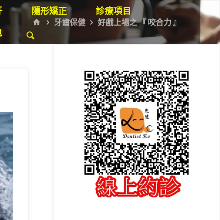
牙
隱形矯正
診療項目
HOME
牙齒保健
好戲上場之 『 咬合力 』
息