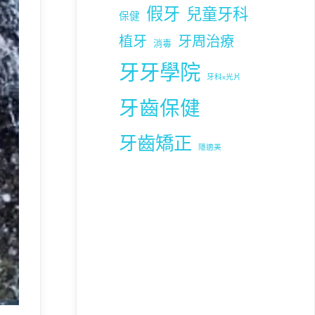
假牙
兒童牙科
保健
植牙
牙周治療
消毒
牙牙學院
牙科x光片
牙齒保健
牙齒矯正
隱適美