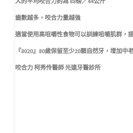
人的平均咬合力約為 88磅／44公斤
齒數越多，咬合力量越強
適當使用高咀嚼性食物可以訓練咀嚼肌群，
『8020』80歲保留至少20顆自然牙，增加
咬合力 柯秀伶醫師 光遠牙醫診所