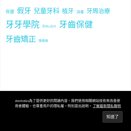
假牙
兒童牙科
植牙
牙周治療
保健
消毒
牙牙學院
牙齒保健
牙科x光片
牙齒矯正
隱適美
dentistko為了提供更好的閱讀內容，我們使用相關網站技術來改善使
用者體驗，也尊重用戶的隱私權，特別提出說明。
了解最新隱私聲明