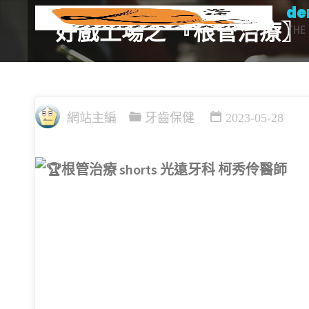
de
Skip
好戲上場之 『根管治療〗
THE 
to
content
網站主編
牙齒保健
2023-05-28
根管治療 shorts 光遠牙科 柯秀伶醫師