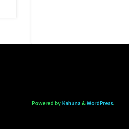
Powered by
Kahuna
&
WordPress
.