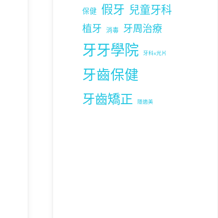
假牙
兒童牙科
保健
植牙
牙周治療
消毒
牙牙學院
牙科x光片
牙齒保健
牙齒矯正
隱適美