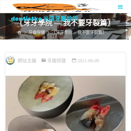
Skip
to
dentistko 光遠牙醫診所
〖牙牙學院 — 我不要牙裂篇〗
content
THE FINE DENTAL CLINIC IN TAINAN
HOME
牙齒保健
〖牙牙學院 — 我不要牙裂篇〗
網站主編
牙齒保健
2021-06-09