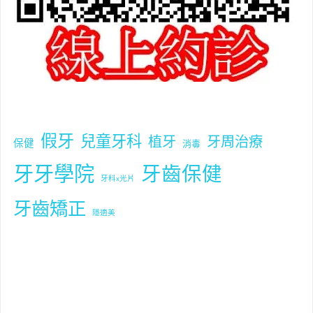
假牙
兒童牙科
植牙
牙周治療
保健
消毒
牙牙學院
牙齒保健
牙科x光片
牙齒矯正
隱適美