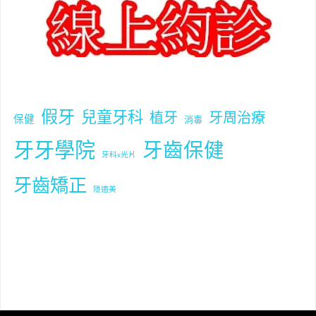
假牙
兒童牙科
植牙
牙周治療
保健
消毒
牙牙學院
牙齒保健
牙科x光片
牙齒矯正
隱適美