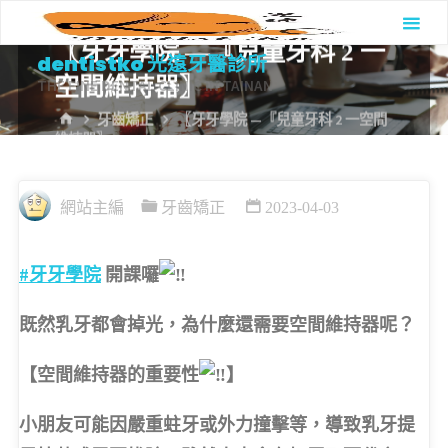
Skip
to
〖牙牙學院 —『兒童牙科 2 一
dentistko 光遠牙醫診所
content
空間維持器〗
THE FINE DENTAL CLINIC IN TAINAN
HOME
牙齒矯正
〖牙牙學院 —『兒童牙科 2 一空間
維持器〗
網站主編
牙齒矯正
2023-04-03
#牙牙學院
開課囉
既然乳牙都會掉光，為什麼還需要空間維持器呢？
【空間維持器的重要性
】
小朋友可能因嚴重蛀牙或外力撞擊等，導致乳牙提