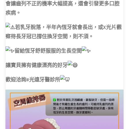
會讓齒列不正的機率大幅提高，還會引發更多口腔
疾病。
若乳牙脫落，半年內恆牙就會長出，或X光片觀
察待長牙冠已撐住換牙空間，則不須。
留給恆牙舒舒服服的生長空間
讓寶貝擁有健康漂亮的好牙
歡迎洽詢#光遠牙醫診所