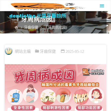
Skip
to
dentistko 光遠牙醫診所
『 牙周病成因』
content
THE FINE DENTAL CLINIC IN TAINAN
HOME
牙齒保健
『 牙周病成因』
網站主編
牙齒保健
2025-05-12