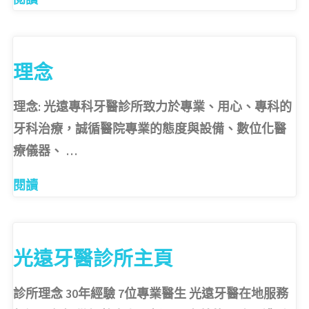
療
團
隊"
理念
理念: 光遠專科牙醫診所致力於專業、用心、專科的
牙科治療，誠循醫院專業的態度與設備、數位化醫
療儀器、 …
"理
閱讀
念"
光遠牙醫診所主頁
診所理念 30年經驗 7位專業醫生 光遠牙醫在地服務