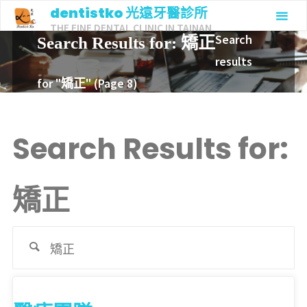
Skip
dentistko 光遠牙醫診所
THE FINE DENTAL CLINIC IN TAINAN
to
Home
Search
Search Results for:
矯正
content
results
for "矯正"
(Page 8)
Search Results for:
矯正
Se
fo