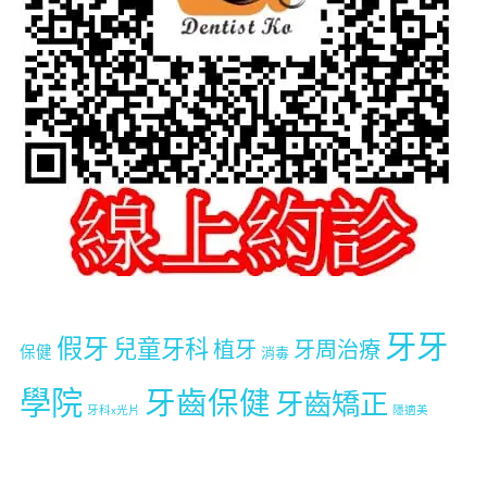
牙牙
假牙
兒童牙科
植牙
牙周治療
保健
消毒
學院
牙齒保健
牙齒矯正
牙科x光片
隱適美