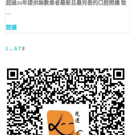
超過30年提供無數患者最新且最完善的口腔照護 致
…
"光
閱讀
遠
牙
1
...
6
7
8
醫
文
診
所
章
主
頁"
分
頁